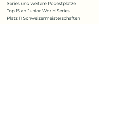
Series und weitere Podestplätze
Top 15 an Junior World Series
Platz 11 Schweizermeisterschaften
XCO
Platz 7 Strassen
Schweizermeisterschaften
2022
Verletzungsbedingt keine nationalen
Rennen bestreiten können
Ladina Gees
8713 Uerikon
ladinagees@gmail.com